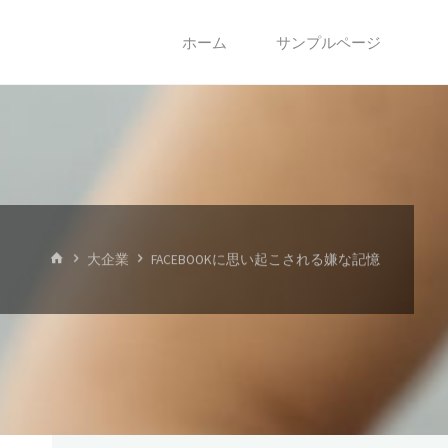
コ
ホーム
サンプルページ
ン
テ
ン
ツ
ホ
大企業
FACEBOOKに思い起こされる嫌な記憶
ー
へ
ム
ス
キ
ッ