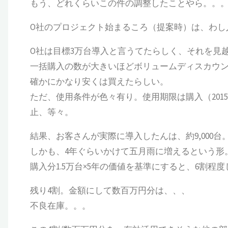
もう、どれくらいこの件の調整したことやら。。
O社のプロジェクト始まるころ（提案時）は、わし
O社は目標3万台導入と言うてたらしく、それを見越
一括購入の数が大きいほどボリュームディスカウ
確かにかなり安くは買えたらしい。
ただ、使用条件が色々有り。使用期限は購入（201
止、等々。
結果、お客さんが実際に導入したんは、約9,000台
しかも、4年ぐらいかけて五月雨に増えるという形
購入分1.5万台×5年の価値を基準にすると、6割
残り4割。金額にして数百万円分は、、、
不良在庫。。。