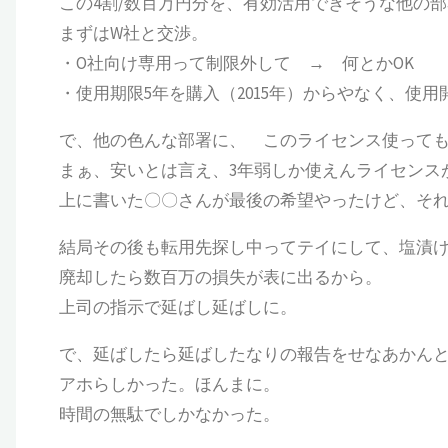
この4割/数百万円分を、有効活用できそうな他の
まずはW社と交渉。
・O社向け専用って制限外して → 何とかOK
・使用期限5年を購入（2015年）からやなく、使
で、他の色んな部署に、 このライセンス使って
まぁ、安いとは言え、3年弱しか使えんライセンス
上に書いた〇〇さんが最後の希望やったけど、そ
結局その後も転用先探し中ってテイにして、塩漬
廃却したら数百万の損失が表に出るから。
上司の指示で延ばし延ばしに。
で、延ばしたら延ばしたなりの報告をせなあかん
アホらしかった。ほんまに。
時間の無駄でしかなかった。