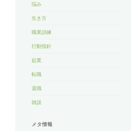
悩み
生き方
職業訓練
行動指針
起業
転職
退職
雑談
メタ情報