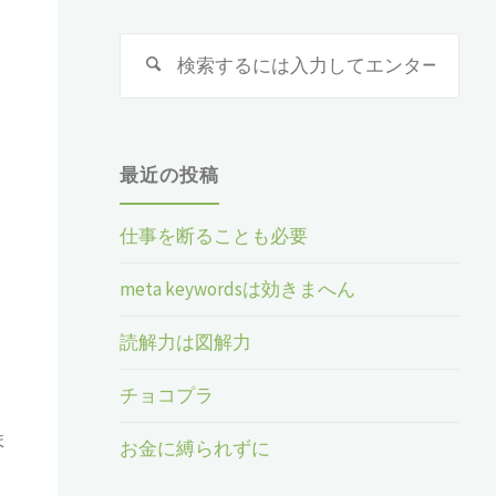
プ
検
検
索
索
対
象:
最近の投稿
仕事を断ることも必要
meta keywordsは効きまへん
読解力は図解力
チョコプラ
ま
お金に縛られずに