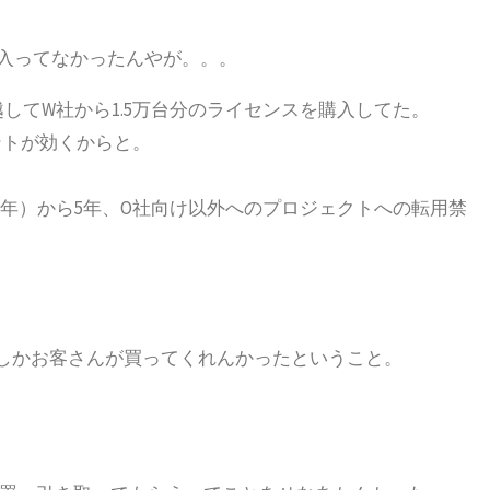
。
入ってなかったんやが。。。
してW社から1.5万台分のライセンスを購入してた。
ントが効くからと。
5年）から5年、O社向け以外へのプロジェクトへの転用禁
。
。
程度しかお客さんが買ってくれんかったということ。