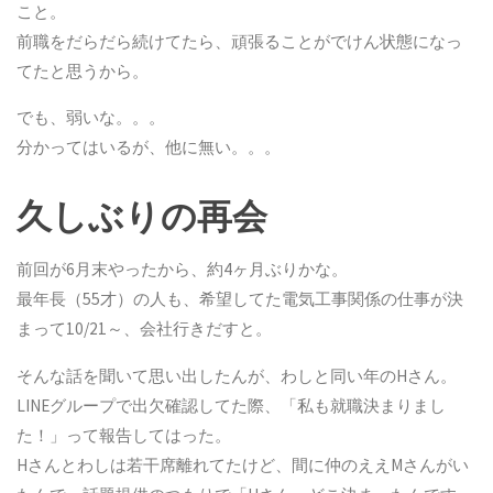
こと。
前職をだらだら続けてたら、頑張ることがでけん状態になっ
てたと思うから。
でも、弱いな。。。
分かってはいるが、他に無い。。。
久しぶりの再会
前回が6月末やったから、約4ヶ月ぶりかな。
最年長（55才）の人も、希望してた電気工事関係の仕事が決
まって10/21～、会社行きだすと。
そんな話を聞いて思い出したんが、わしと同い年のHさん。
LINEグループで出欠確認してた際、「私も就職決まりまし
た！」って報告してはった。
Hさんとわしは若干席離れてたけど、間に仲のええMさんがい