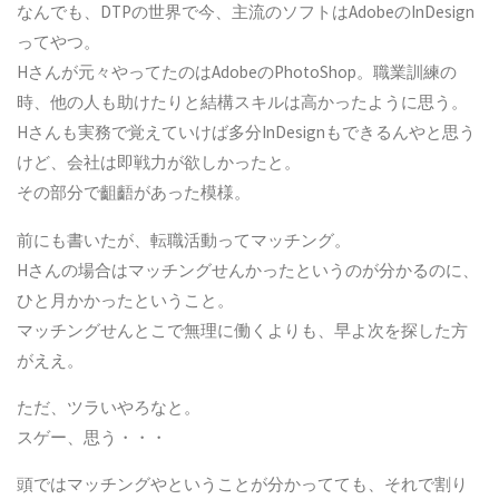
なんでも、DTPの世界で今、主流のソフトはAdobeのInDesign
ってやつ。
Hさんが元々やってたのはAdobeのPhotoShop。職業訓練の
時、他の人も助けたりと結構スキルは高かったように思う。
Hさんも実務で覚えていけば多分InDesignもできるんやと思う
けど、会社は即戦力が欲しかったと。
その部分で齟齬があった模様。
前にも書いたが、転職活動ってマッチング。
Hさんの場合はマッチングせんかったというのが分かるのに、
ひと月かかったということ。
マッチングせんとこで無理に働くよりも、早よ次を探した方
がええ。
ただ、ツラいやろなと。
スゲー、思う・・・
頭ではマッチングやということが分かってても、それで割り