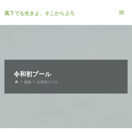
風下でも生きよ、そこから上ろ
令和初プール
ホ
家族
令和初プール
ー
ム