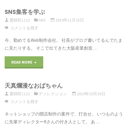
SNS集客を学ぶ
愛師匠1122
SNS
2019年11月25日
コメントを残す
今、勤めてるWeb制作会社。 社長がブログ書いてるんでたま
に見たりする。 そこで出てきた大阪産業創造 …
READ MORE
"SNS
集
天真爛漫なおばちゃん
客
愛師匠1122
ディレクション
2019年10月25日
を
コメントを残す
学
ネットショップの開店制作の案件で、打合せ。 いつものよう
に先輩ディレクターRさんの付き人として。 あ …
ぶ"