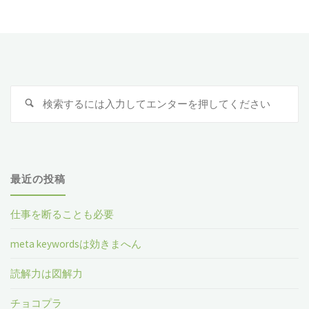
ん
の
ど
ブ
の
ー
検
検
企
索
ト
索
対
業
キ
象
に
ャ
最近の投稿
副
ン
仕事を断ることも必要
業
プ
meta keywordsは効きまへん
禁
を
読解力は図解力
止
終
チョコプラ
を