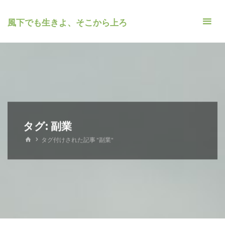
風下でも生きよ、そこから上ろ
タグ: 副業
ホ
タグ付けされた記事 "副業"
ー
ム