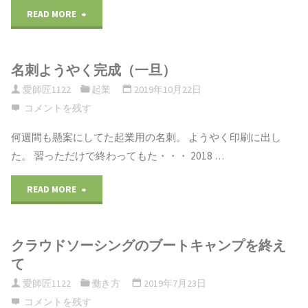
READ MORE
"天
真
名刺ようやく完成（一旦）
爛
愛師匠1122
起業
2019年10月22日
漫
コメントを残す
な
何週間も懸案にしてた起業用の名刺。 ようやく印刷に出し
た。 習っただけで終わってもた・・・ 2018 …
お
ば
READ MORE
"名
ち
刺
クラウドソーシングのブートキャンプを終え
ゃ
よ
て
ん"
う
愛師匠1122
働き方
2019年7月23日
コメントを残す
や