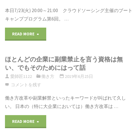
本日7/23(火) 20:00～21:00 クラウドソーシング主催のブート
く
キャンププログラム第6回。 …
完
READ MORE
"ク
成
ラ
（一
ほとんどの企業に副業禁止を言う資格は無
ウ
旦）"
い、でもそのためにはって話
ド
愛師匠1122
働き方
2019年6月25日
コメントを残す
ソ
働き方改革や副業解禁といったキーワードが叫ばれて久し
ー
い。 日本の（特に大企業においては）働き方改革は …
シ
READ MORE
"ほ
ン
と
グ